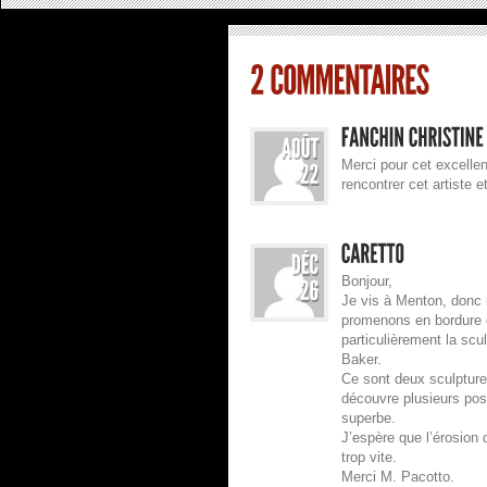
Merci pour cet excelle
rencontrer cet artiste e
Bonjour,
Je vis à Menton, donc
promenons en bordure d
particulièrement la scu
Baker.
Ce sont deux sculptures
découvre plusieurs po
superbe.
J’espère que l’érosion 
trop vite.
Merci M. Pacotto.