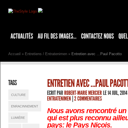
Accueil
»
Entretiens / Entratenimen
»
Entretien avec …Paul Pacotto
CULTURE
ENRACINNEMENT
Nous avons rencontré un a
qui est plus reconnu aill
LUMIÈRE
pays: le Pays Niçois.