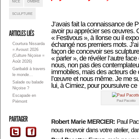
NICE
OMBRE
SCULPTURE
J’avais fait la connaissance de 
avoir pu apprécier ses œuvres. C
« Festivous », à Ilonse ou il ex
échangé nos premiers mots. J’ai
Courtura Nissarda
= Avoust 2026
façon de concevoir ses sculptures
(Culture Niçoise =
« parler », de révéler l’autre fac
Août 2026)
nous, non pas des contemplateur
Garibaldi à travers
immobiles, mais des acteurs de c
le monde…
l’œuvre et nous même. Je me su
Salade ou balade
lui, à Cimiez, pour poursuivre ce
Niçoise ?
Escapade en
Paul Pacotto
Piémont
Robert Marie MERCIER:
Paul Paco
nous recevoir dans votre atelier, d