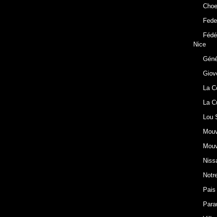
Choe
Fede
Fédé
Nice
Géné
Giov
La C
La C
Lou 
Mouv
Mouv
Niss
Notre
Pais
Para