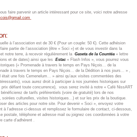
us faire parvenir un article intéressant pour ce site, voici notre adresse
nicois@gmail.com
on:
duelle à l’association est de 30 € (Pour un couple: 50 €). Cette adhésion
aire partie de l’association (être « Soci ») et de vous investir dans la
et notre terre, à recevoir régulièrement la
Gaseta de la Countéa
« lettre
tions et de dates) ainsi que les
Estac
« Flash Infos », vous pourrez vous
istoriques (« Promenade à travers le temps en Pays Niçois… de la
enade à travers le temps en Pays Niçois… de la Dédition à nos jours… » ,
 « Il était une fois Cemenelum… » ainsi qu’aux visites commentées des
ntéressants), vous aurez droit à participer à nos journées historiques sur
prix défiant toute concurrence), vous serez invité à notre « Café NissART
néficierez de tarifs préférentiels (voire de gratuité) lors de nos
soirées culturelles, visites historiques…) et sur les prix de la boutique.
oser des articles pour notre site. Pour devenir « Soci », envoyez votre
 à l’adresse ci-dessus et remplissez le formulaire de contact, ci-dessous,
e postale, téléphone et adresse mail ou joignez ces coordonnées à votre
e carte d’adhérent .