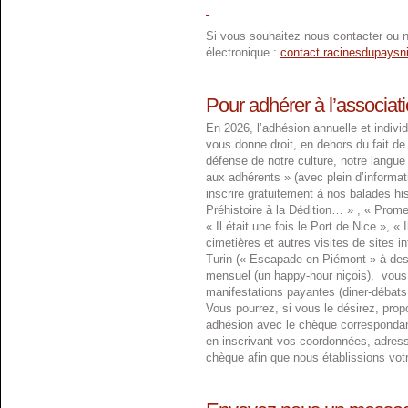
Si vous souhaitez nous contacter ou no
électronique :
contact.racinesdupays
Pour adhérer à l’associati
En 2026, l’adhésion annuelle et indivi
vous donne droit, en dehors du fait de f
défense de notre culture, notre langue 
aux adhérents » (avec plein d’informa
inscrire gratuitement à nos balades h
Préhistoire à la Dédition… » , « Prom
« Il était une fois le Port de Nice »,
cimetières et autres visites de sites i
Turin (« Escapade en Piémont » à des 
mensuel (un happy-hour niçois), vous bé
manifestations payantes (diner-débats, 
Vous pourrez, si vous le désirez, prop
adhésion avec le chèque correspondant
en inscrivant vos coordonnées, adress
chèque afin que nous établissions votr