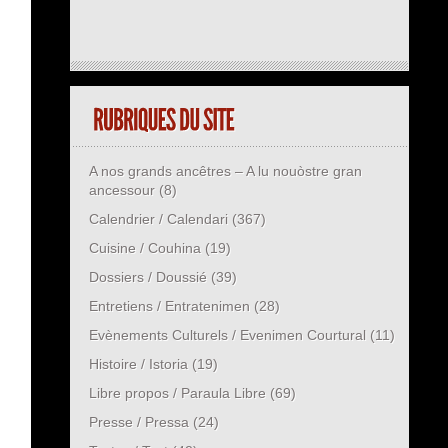
A nos grands ancêtres – A lu nouòstre gran
ancessour
(8)
Calendrier / Calendari
(367)
Cuisine / Couhina
(19)
Dossiers / Doussié
(39)
Entretiens / Entratenimen
(28)
Evènements Culturels / Evenimen Courtural
(11)
Histoire / Istoria
(19)
Libre propos / Paraula Libre
(69)
Presse / Pressa
(24)