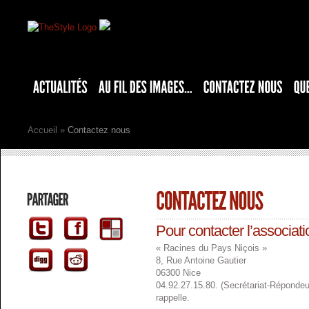
Accueil
»
Contactez nous
Pour contacter l’associati
« Racines du Pays Niçois »
8, Rue Antoine Gautier
06300 Nice
04.92.27.15.80. (Secrétariat-Réponde
rappelle.