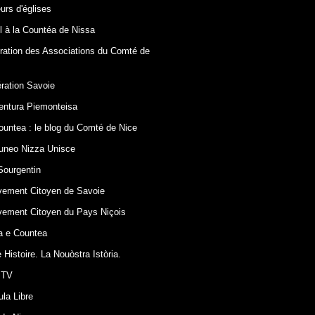
urs d'églises
l à la Countéa de Nissa
ration des Associations du Comté de
ration Savoie
entura Piemonteisa
ountea : le blog du Comté de Nice
uneo Nizza Unisce
Sourgentin
ement Citoyen de Savoie
ement Citoyen du Pays Niçois
a e Countea
 Histoire. La Nouòstra Istòria.
 TV
ula Libre