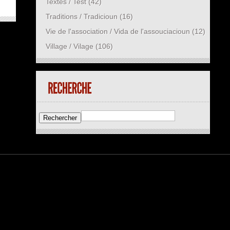
Textes / Test
(42)
Traditions / Tradicioun
(16)
Vie de l'association / Vida de l'assouciacioun
(12)
Village / Vilage
(106)