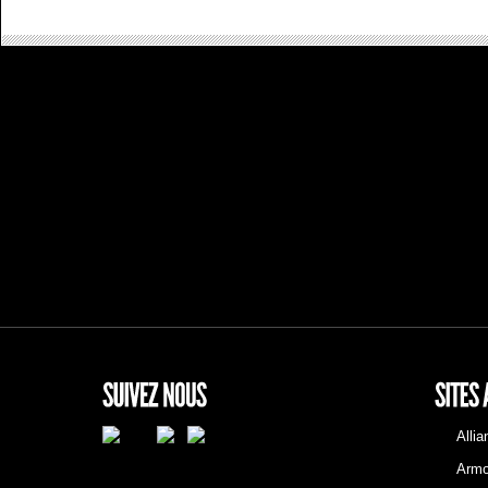
Alli
Armo