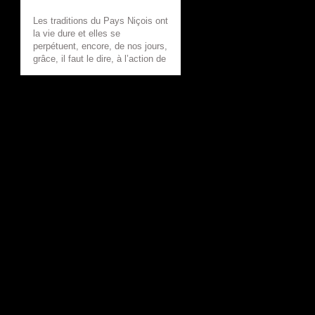
Les traditions du Pays Niçois ont
la vie dure et elles se
perpétuent, encore, de nos jours,
grâce, il faut le dire, à l’action de
gens du pays qui ne veulent pas
les voir mourir. Je suis allé,
pour vous, à la rencontre de ces
gens et de ces traditions et je
veux vous en...
»
»