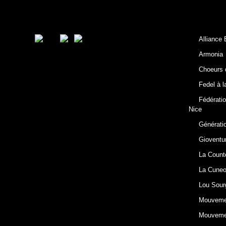
Alliance
Armonia
Choeurs d
Fedel à 
Fédérati
Nice
Générati
Gioventu
La Count
La Cuneo
Lou Sour
Mouvemen
Mouvemen